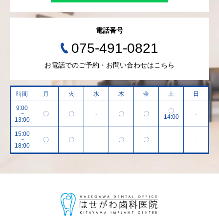
電話番号
075-491-0821
お電話でのご予約・お問い合わせはこちら
時間
月
火
水
木
金
土
日
9:00
〇
~
〇
〇
-
〇
〇
-
14:00
13:00
15:00
~
〇
〇
-
〇
〇
-
-
18:00