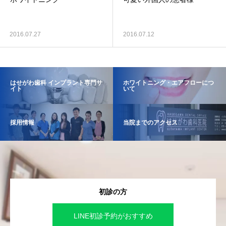
2016.07.27
2016.07.12
はせがわ歯科 インプラント専門サ
ホワイトニング・エアフローにつ
イト
いて
採用情報
当院までのアクセス
初診の方
LINE初診予約がおすすめ