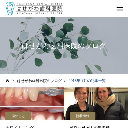
はせがわ歯科医院のブログ
一般診療
（むし歯・歯周病）
はせがわ歯科医院のブログ
2016年 7月の記事一覧
矯正歯科・
マウスピース矯正
歯のこと
新着情報
ホワイトニング
可愛い外国人の患者様