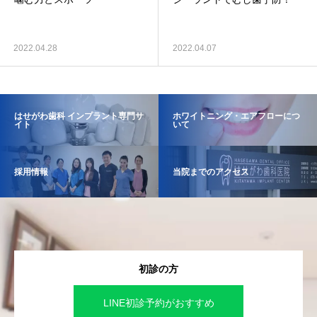
2022.04.28
2022.04.07
はせがわ歯科 インプラント専門サ
ホワイトニング・エアフローにつ
イト
いて
採用情報
当院までのアクセス
初診の方
LINE初診予約がおすすめ