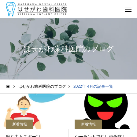
はせがわ歯科医院のブログ
一般診療
（むし歯・歯周病）
はせがわ歯科医院のブログ
2022年 4月の記事一覧
矯正歯科・
マウスピース矯正
新着情報
新着情報
噛む力とスポーツ
シーラントでむし歯予防！