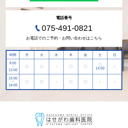
電話番号
075-491-0821
お電話でのご予約・お問い合わせはこちら
時間
月
火
水
木
金
土
日
9:00
〇
~
〇
〇
-
〇
〇
-
14:00
13:00
15:00
~
〇
〇
-
〇
〇
-
-
18:00