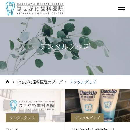
デンタルグッズ
一般診療
（むし歯・歯周病）
はせがわ歯科医院のブログ
デンタルグッズ
矯正歯科・
マウスピース矯正
デンタルグッズ
デンタルグッズ
フロス
おとなのむし歯予防に！