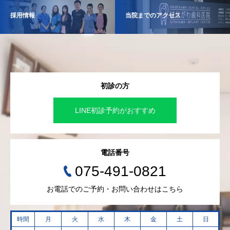
採用情報
当院までのアクセス
初診の方
LINE初診予約がおすすめ
電話番号
075-491-0821
お電話でのご予約・お問い合わせはこちら
時間
月
火
水
木
金
土
日