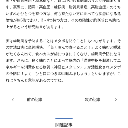
患・心血管疾患・糖尿病など、命にかかわる病気のリスクが高まりま
す。実際に、肥満・高血圧・糖尿病・脂質異常症（高脂血症）のうち
いずれかひとつを持つ方は、何も持たない方に比べて心疾患になる危
険性が約5倍であり、3～4つ持つ方は、その危険性が約36倍にも跳ね
上がるという研究結果があります。
実は歯周病を予防することはメタボを防ぐことにもつながります。そ
の方法は実に単純明快。「良く噛んで食べること！」よく噛むと唾液
がたくさん出て、食べカスが歯につきにくくなり、歯周病予防になり
ます。さらに、良く噛むことによって脳内の「満腹中枢を刺激してエ
ネルギーを消費させる物質（神経ヒスタミン）」が活性化されメタボ
の予防に！よく「ひと口につき30回噛みましょう」といいますが、こ
れはきちんと意味があるのですね。
前の記事
次の記事
関連記事