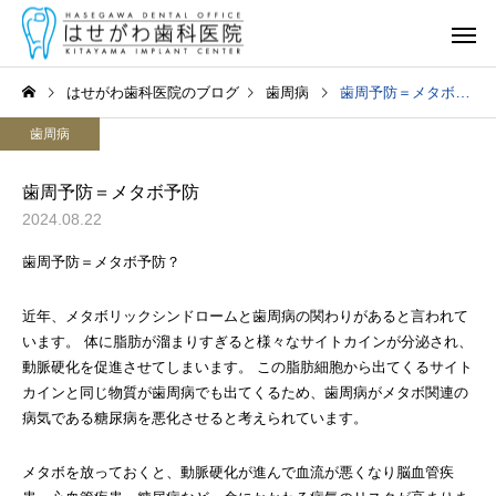
はせがわ歯科医院のブログ
歯周病
歯周予防＝メタボ予防
歯周病
歯周予防＝メタボ予防
2024.08.22
一般診療
歯周予防＝メタボ予防？
（むし歯・歯周病）
近年、メタボリックシンドロームと歯周病の関わりがあると言われて
います。 体に脂肪が溜まりすぎると様々なサイトカインが分泌され、
動脈硬化を促進させてしまいます。 この脂肪細胞から出てくるサイト
矯正歯科・
カインと同じ物質が歯周病でも出てくるため、歯周病がメタボ関連の
マウスピース矯正
病気である糖尿病を悪化させると考えられています。
メタボを放っておくと、動脈硬化が進んで血流が悪くなり脳血管疾