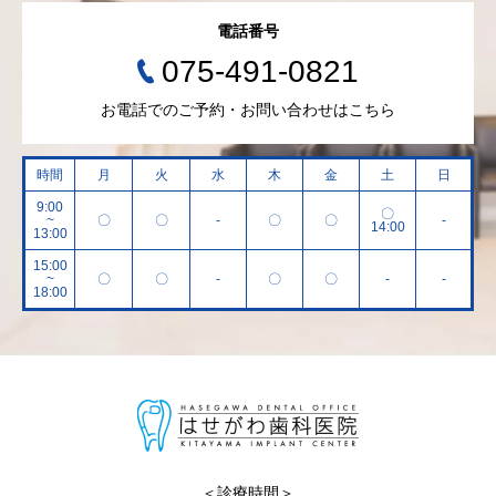
電話番号
075-491-0821
お電話でのご予約・お問い合わせはこちら
時間
月
火
水
木
金
土
日
9:00
〇
~
〇
〇
-
〇
〇
-
14:00
13:00
15:00
~
〇
〇
-
〇
〇
-
-
18:00
＜診療時間＞