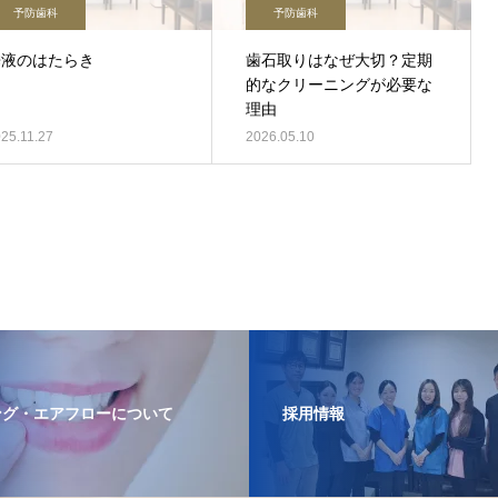
予防歯科
予防歯科
唾液のはたらき
歯石取りはなぜ大切？定期
的なクリーニングが必要な
理由
25.11.27
2026.05.10
ング・エアフローについて
採用情報