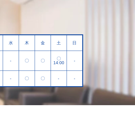
水
木
金
土
日
〇
-
〇
〇
-
14:00
-
〇
〇
-
-