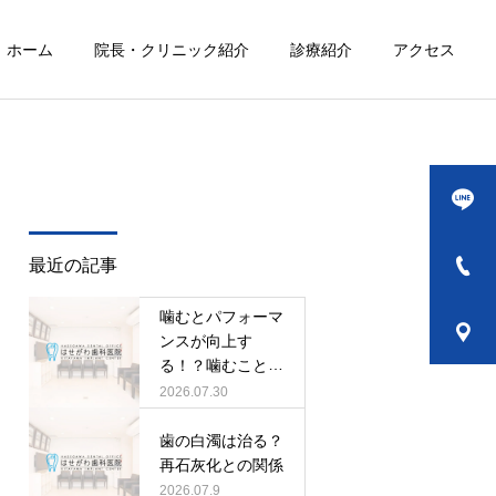
ホーム
院長・クリニック紹介
診療紹介
アクセス
詳細を見る
審美歯科
最近の記事
噛むとパフォーマ
ンスが向上す
る！？噛むことと
定期検診
集中力・健康の関
2026.07.30
係
歯の白濁は治る？
再石灰化との関係
2026.07.9