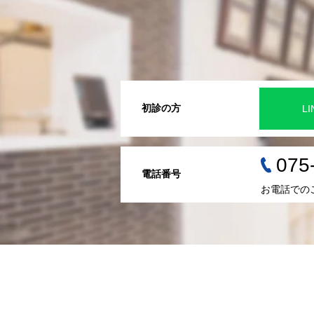
初診の方
L
075
電話番号
お電話での