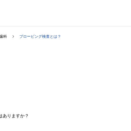
歯科
プロービング検査とは？
病）
インプラント
矯正
ホワイトニング
はありますか？