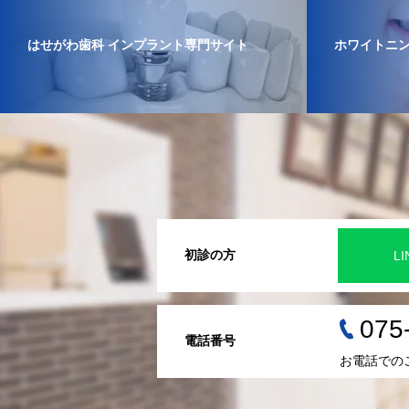
はせがわ歯科 インプラント専門サイト
ホワイトニ
初診の方
L
075
電話番号
お電話での