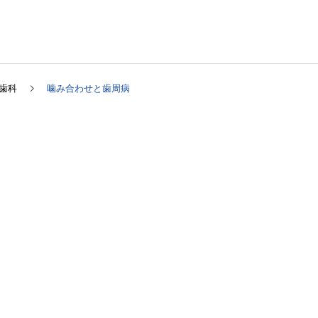
歯科
噛み合わせと歯周病
病）
インプラント
矯正
ホワイトニング