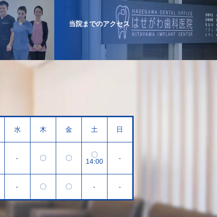
当院までのアクセス
水
木
金
土
日
〇
-
〇
〇
-
14:00
-
〇
〇
-
-