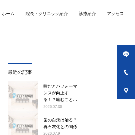
ホーム
院長・クリニック紹介
診療紹介
アクセス
詳細を見る
審美歯科
最近の記事
噛むとパフォーマ
ンスが向上す
る！？噛むことと
定期検診
集中力・健康の関
2026.07.30
係
歯の白濁は治る？
再石灰化との関係
2026.07.9